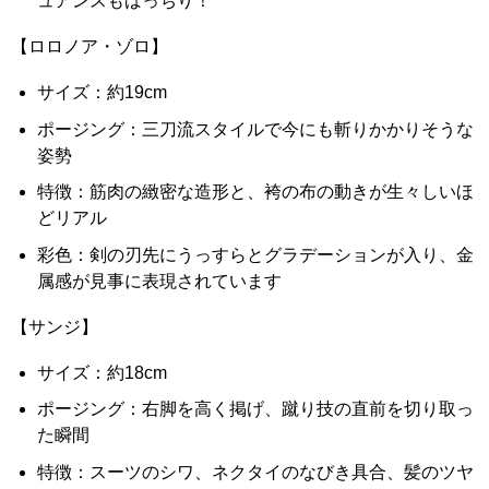
ュアンスもばっちり！
【ロロノア・ゾロ】
サイズ：約19cm
ポージング：三刀流スタイルで今にも斬りかかりそうな
姿勢
特徴：筋肉の緻密な造形と、袴の布の動きが生々しいほ
どリアル
彩色：剣の刃先にうっすらとグラデーションが入り、金
属感が見事に表現されています
【サンジ】
サイズ：約18cm
ポージング：右脚を高く掲げ、蹴り技の直前を切り取っ
た瞬間
特徴：スーツのシワ、ネクタイのなびき具合、髪のツヤ