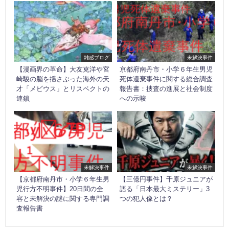
雑感ブログ
未解決事件
【漫画界の革命】大友克洋や宮
京都府南丹市・小学６年生男児
崎駿の脳を揺さぶった海外の天
死体遺棄事件に関する総合調査
才「メビウス」とリスペクトの
報告書：捜査の進展と社会制度
連鎖
への示唆
未解決事件
未解決事件
【京都府南丹市・小学６年生男
【三億円事件】千原ジュニアが
児行方不明事件】20日間の全
語る「日本最大ミステリー」3
容と未解決の謎に関する専門調
つの犯人像とは？
査報告書