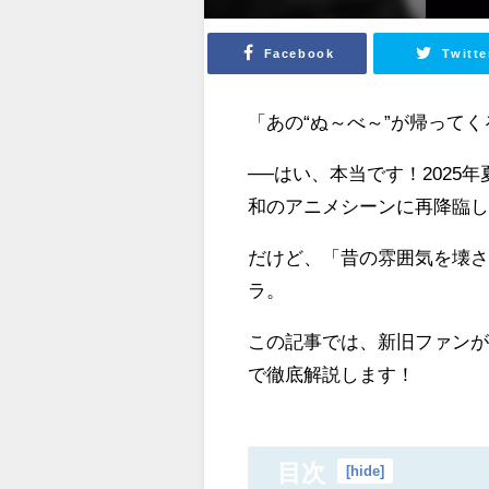
Facebook
Twitte
「あの“ぬ～べ～”が帰って
──はい、本当です！202
和のアニメシーンに再降臨
だけど、「昔の雰囲気を壊
ラ。
この記事では、新旧ファン
で徹底解説します！
目次
[
hide
]