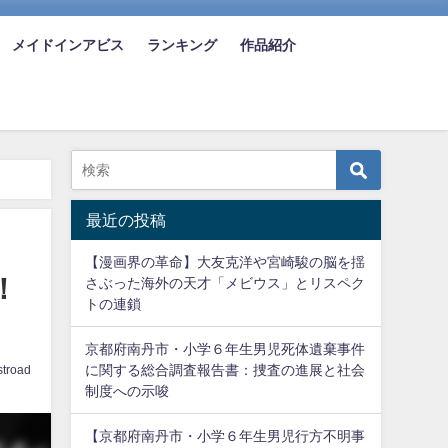
メイドインアビス
ランキング
作品紹介
最近の投稿
【漫画界の革命】大友克洋や宮崎駿の脳を揺
！
さぶった海外の天才「メビウス」とリスペク
トの連鎖
京都府南丹市・小学６年生男児死体遺棄事件
に関する総合調査報告書：捜査の進展と社会
troad
制度への示唆
【京都府南丹市・小学６年生男児行方不明事