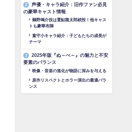
声優・キャラ紹介：旧作ファン必見
2
の豪華キャスト情報
鵺野鳴介役は置鮎龍太郎続投！他キャス
トも豪華布陣
童守小キャラ紹介：子どもたちの成長が
テーマ
2025年版『ぬ～べ～』の魅力と不安
3
要素のバランス
映像・音楽の進化が物語に深みを与える
原作リスペクトとホラー演出の最適バラ
ンス