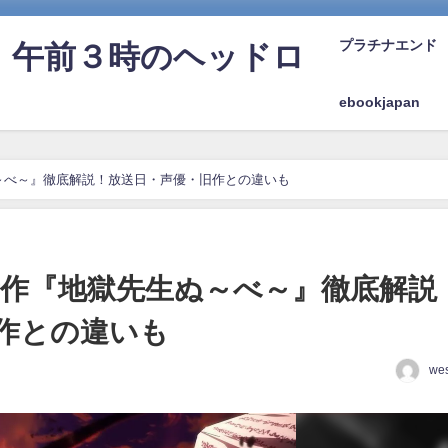
プラチナエンド
』午前３時のヘッドロ
ebookjapan
ぬ～べ～』徹底解説！放送日・声優・旧作との違いも
メ新作『地獄先生ぬ～べ～』徹底解説
作との違いも
wes
日