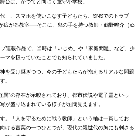
の舞台は、かつてと同じく童守小学校。
代」。スマホを使いこなす子どもたち、SNSでのトラブ
”が広がる教室──そこに、鬼の手を持つ教師・鵺野鳴介（ぬ
ャンプ連載作品で、当時は「いじめ」や「家庭問題」など、少
テーマを扱っていたことでも知られていました。
精神を受け継ぎつつ、今の子どもたちが抱えるリアルな問題
ます。
ト怪異”の存在が示唆されており、都市伝説や電子霊といっ
描写が盛り込まれている様子が垣間見えます。
です。「人を守るために戦う教師」という軸は一貫してお
に向ける言葉の一つひとつが、現代の親世代の胸にも刺さる