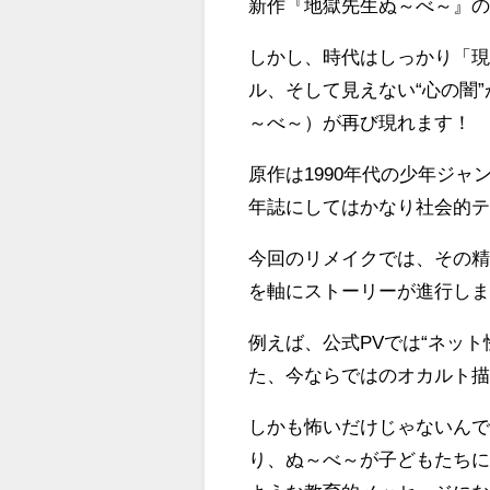
新作『地獄先生ぬ～べ～』
しかし、時代はしっかり「現
ル、そして見えない“心の闇
～べ～）が再び現れます！
原作は1990年代の少年ジ
年誌にしてはかなり社会的
今回のリメイクでは、その
を軸にストーリーが進行し
例えば、公式PVでは“ネッ
た、今ならではのオカルト
しかも怖いだけじゃないん
り、ぬ～べ～が子どもたち