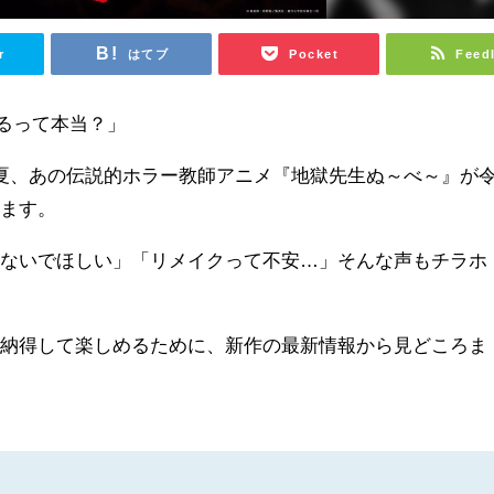
r
はてブ
Pocket
Feed
くるって本当？」
5年夏、あの伝説的ホラー教師アニメ『地獄先生ぬ～べ～』が
します。
さないでほしい」「リメイクって不安…」そんな声もチラホ
が納得して楽しめるために、新作の最新情報から見どころま