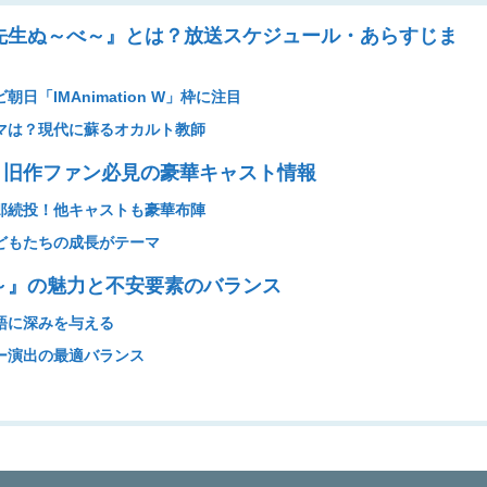
獄先生ぬ～べ～』とは？放送スケジュール・あらすじま
日「IMAnimation W」枠に注目
マは？現代に蘇るオカルト教師
：旧作ファン必見の豪華キャスト情報
郎続投！他キャストも豪華布陣
どもたちの成長がテーマ
べ～』の魅力と不安要素のバランス
語に深みを与える
ー演出の最適バランス