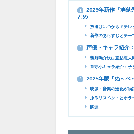
2025年新作『地
1
とめ
放送はいつから？テレビ朝
新作のあらすじとテー
声優・キャラ紹介
2
鵺野鳴介役は置鮎龍太
童守小キャラ紹介：子
2025年版『ぬ～
3
映像・音楽の進化が物
原作リスペクトとホラ
関連