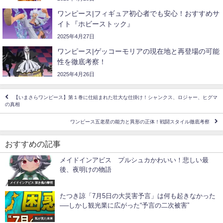
ワンピース|フィギュア初心者でも安心！おすすめサ
イト『ホビーストック』
2025年4月27日
ワンピース|ゲッコーモリアの現在地と再登場の可能
性を徹底考察！
2025年4月26日
【いまさらワンピース】第１巻に仕組まれた壮大な仕掛け！シャンクス、ロジャー、ヒグマ
の真相
ワンピース五老星の能力と異形の正体！戦闘スタイル徹底考察
おすすめの記事
メイドインアビス プルシュカかわいい！悲しい最
後、夜明けの物語
メイドインアビス 深き魂の黎明
たつき諒「7月5日の大災害予言」は何も起きなかった
──しかし観光業に広がった“予言の二次被害”
私が見た未来