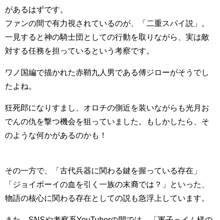
があるはずです。
ファンの間で有力視されているのが、「二重スパイ説」。
一見すると神の騎士団としての行動を取りながら、実は敵
対する任務を担っているという考察です。
ワノ国編で描かれた赤鞘九人男である傅ジローがそうでし
たよね。
狂死郎になりすまし、オロチの側近を装いながらも光月お
でんの仇を撃つ機会を狙っていました。もしかしたら、そ
のような何かがあるのかも！
その一方で、「古代兵器に関わる鍵を握っている存在」
「ジョイボーイの血を引く一族の末裔では？」といった、
物語の核心に関わる存在としての説も急浮上しています。
また、SNSや考察系YouTuberの間では、「軍子＝イム様の