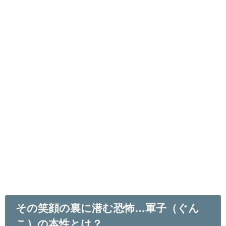
その笑顔の裏に潜む恐怖…軍子（ぐん
こ）の本性とは？