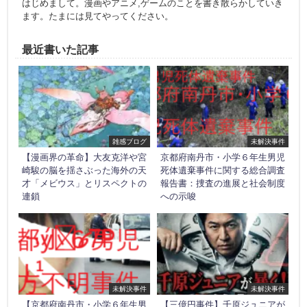
はじめまして。漫画やアニメ,ゲームのことを書き散らかしていき
ます。たまには見てやってください。
最近書いた記事
雑感ブログ
未解決事件
【漫画界の革命】大友克洋や宮
京都府南丹市・小学６年生男児
崎駿の脳を揺さぶった海外の天
死体遺棄事件に関する総合調査
才「メビウス」とリスペクトの
報告書：捜査の進展と社会制度
連鎖
への示唆
未解決事件
未解決事件
【京都府南丹市・小学６年生男
【三億円事件】千原ジュニアが