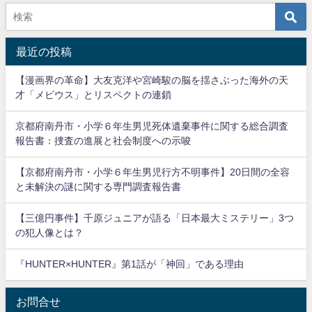
最近の投稿
【漫画界の革命】大友克洋や宮崎駿の脳を揺さぶった海外の天
才「メビウス」とリスペクトの連鎖
京都府南丹市・小学６年生男児死体遺棄事件に関する総合調査
報告書：捜査の進展と社会制度への示唆
【京都府南丹市・小学６年生男児行方不明事件】20日間の全容
と未解決の謎に関する専門調査報告書
【三億円事件】千原ジュニアが語る「日本最大ミステリー」3つ
の犯人像とは？
『HUNTER×HUNTER』第1話が「神回」である理由
お問合せ