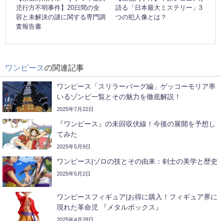
児行方不明事件】20日間の全
語る「日本最大ミステリー」3
容と未解決の謎に関する専門調
つの犯人像とは？
査報告書
ワンピース
の関連記事
ワンピース「スリラーバーグ編」ゲッコーモリア率
いるゾンビ一覧とその魅力を徹底解説！
2025年7月22日
『ワンピース』の未回収伏線！今後の展開を予想し
てみた
2025年5月9日
ワンピース|ゾロの技とその由来：剣士の美学と歴史
2025年5月2日
ワンピースフィギュア|お得に購入！フィギュア界に
現れた革命児 『メタルボックス』
2025年4月28日