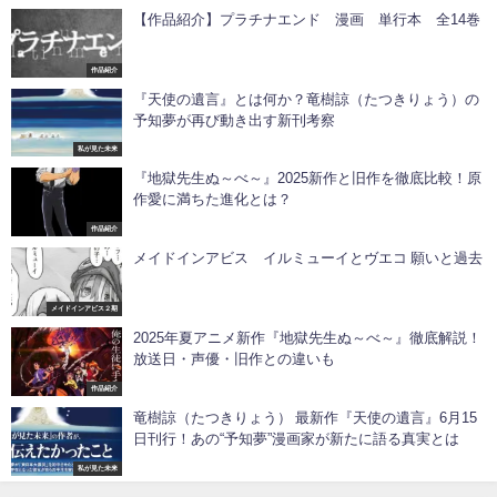
【作品紹介】プラチナエンド 漫画 単行本 全14巻
作品紹介
『天使の遺言』とは何か？竜樹諒（たつきりょう）の
予知夢が再び動き出す新刊考察
私が見た未来
『地獄先生ぬ～べ～』2025新作と旧作を徹底比較！原
作愛に満ちた進化とは？
作品紹介
メイドインアビス イルミューイとヴエコ 願いと過去
メイドインアビス２期
2025年夏アニメ新作『地獄先生ぬ～べ～』徹底解説！
放送日・声優・旧作との違いも
作品紹介
竜樹諒（たつきりょう） 最新作『天使の遺言』6月15
日刊行！あの“予知夢”漫画家が新たに語る真実とは
私が見た未来