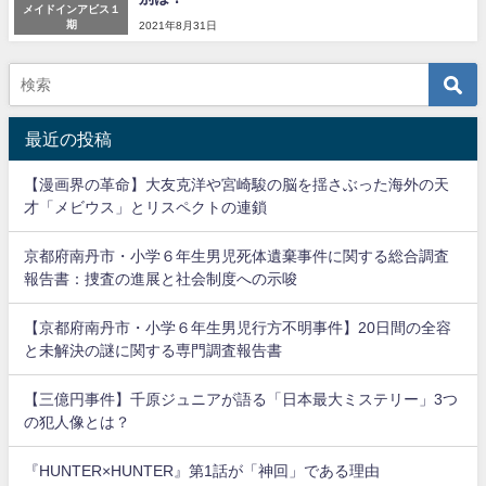
メイドインアビス１
期
2021年8月31日
最近の投稿
【漫画界の革命】大友克洋や宮崎駿の脳を揺さぶった海外の天
才「メビウス」とリスペクトの連鎖
京都府南丹市・小学６年生男児死体遺棄事件に関する総合調査
報告書：捜査の進展と社会制度への示唆
【京都府南丹市・小学６年生男児行方不明事件】20日間の全容
と未解決の謎に関する専門調査報告書
【三億円事件】千原ジュニアが語る「日本最大ミステリー」3つ
の犯人像とは？
『HUNTER×HUNTER』第1話が「神回」である理由