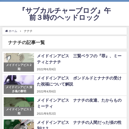
『サブカルチャーブログ』午
前３時のヘッドロック
ホーム
ナナチ
ナナチの記事一覧
メイドインアビス 三賢ベラフの『罪』、ミー
ティとナナチ
メイドインアビス２
期
2022年6月9日
メイドインアビス ボンドルドとナナチの受け
た祝福について解説
メイドインアビス 深
き魂の黎明
2022年4月6日
メイドインアビス ナナチの友達、たからもの
ミーティ
メイドインアビス１
期
2021年9月2日
メイドインアビス ナナチの人間だった頃の性
別は？