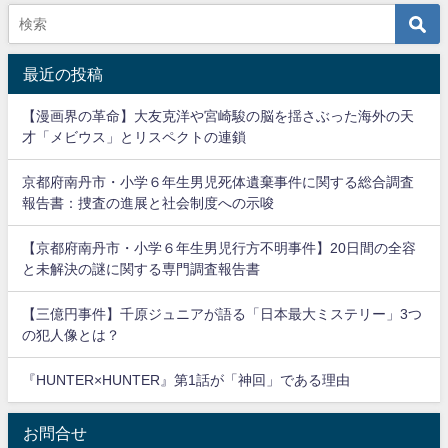
最近の投稿
【漫画界の革命】大友克洋や宮崎駿の脳を揺さぶった海外の天
才「メビウス」とリスペクトの連鎖
京都府南丹市・小学６年生男児死体遺棄事件に関する総合調査
報告書：捜査の進展と社会制度への示唆
【京都府南丹市・小学６年生男児行方不明事件】20日間の全容
と未解決の謎に関する専門調査報告書
【三億円事件】千原ジュニアが語る「日本最大ミステリー」3つ
の犯人像とは？
『HUNTER×HUNTER』第1話が「神回」である理由
お問合せ