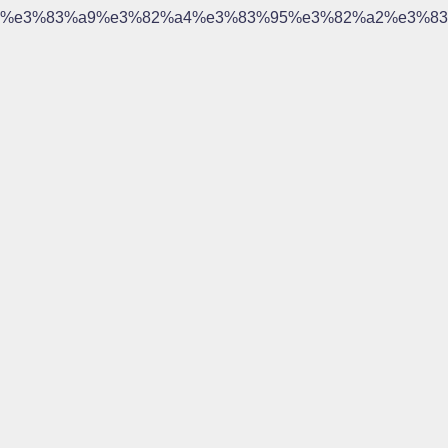
%e3%83%a9%e3%82%a4%e3%83%95%e3%82%a2%e3%83